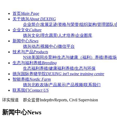
首页
Main Page
关于德兴
About DEXING
企业简介
|
发展足迹
|
资格与荣誉
|
组织架构
|
管理团队
|
企业文化
Culture
德兴文化
|
理念愿景
|
人才培养
|
企业图库
新闻中心
News
德兴动态
|
视频中心
|
微信平台
技术与产品
Products
NSR美国同步育种
|
生态与健康（福利）养殖
|
养殖场
生态与福利养殖
Breeding
生态福利养殖
|
健康福利养殖
|
生态与环保
德兴国际养猪学院
DEXING int'l swine training centre
智能养殖
Nordic Farm
德兴北欧农场
|
产品展示
|
产品视频
|
联系我们
联系我们
Contact US
详实报道 群众监督
IndepthvReports, Civil Supervision
新闻中心
News