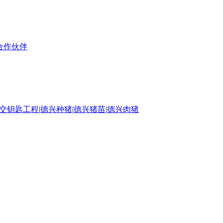
合作伙伴
交钥匙工程
|
德兴种猪
|
德兴猪苗
|
德兴肉猪