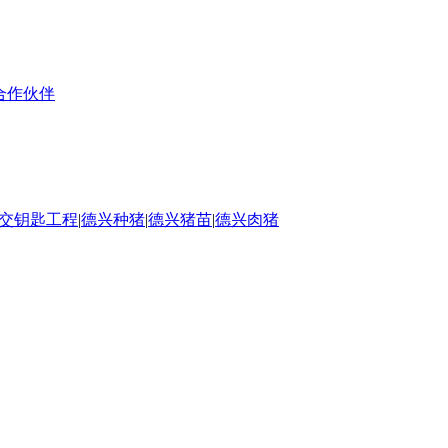
合作伙伴
交钥匙工程
|
德兴种猪
|
德兴猪苗
|
德兴肉猪