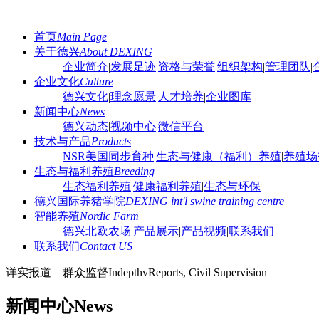
首页
Main Page
关于德兴
About DEXING
企业简介
|
发展足迹
|
资格与荣誉
|
组织架构
|
管理团队
|
企业文化
Culture
德兴文化
|
理念愿景
|
人才培养
|
企业图库
新闻中心
News
德兴动态
|
视频中心
|
微信平台
技术与产品
Products
NSR美国同步育种
|
生态与健康（福利）养殖
|
养殖场
生态与福利养殖
Breeding
生态福利养殖
|
健康福利养殖
|
生态与环保
德兴国际养猪学院
DEXING int'l swine training centre
智能养殖
Nordic Farm
德兴北欧农场
|
产品展示
|
产品视频
|
联系我们
联系我们
Contact US
详实报道 群众监督
IndepthvReports, Civil Supervision
新闻中心
News